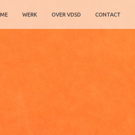
ME
WERK
OVER VDSD
CONTACT