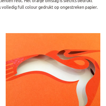
ënten redt. Het oranje omslag is slechts bedrukt
 volledig full colour gedrukt op ongestreken papier.